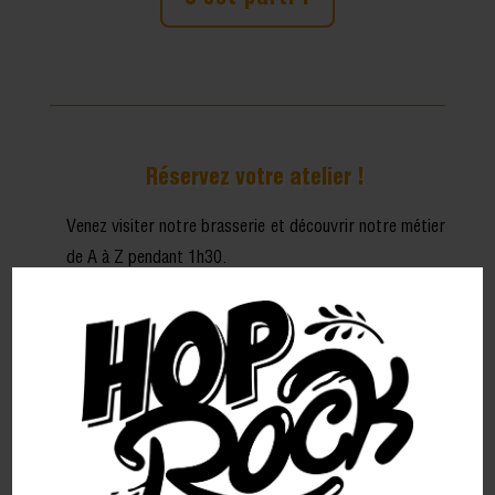
Réservez votre atelier !
Venez visiter notre brasserie et découvrir notre métier
de A à Z pendant 1h30.
Explications et convivialité autour d’une sélection de
bière !
Par ici...